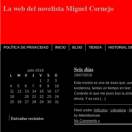
La web del novelista Miguel Cornejo
POLÍTICA DE PRIVACIDAD
INICIO
BLOG
TIENDA
HISTORIAL 
Seis días
julio 2016
19/07/2016
L
M
X
J
V
S
D
1
2
3
Esta novela es una de ésas que, au
4
5
6
7
8
9
10
existencia, tardas un tiempo en leer.
11
12
13
14
15
16
17
Contexto el que me puso tras la pist
18
19
20
21
22
23
24
ahora. Y es una […]
25
26
27
28
29
30
31
« Jun
Oct »
Filed under:
Artículos
-
Literatura
-
O
by MikeMarlowe
Entradas recientes
No Comments »
Productos culturales
Nos crecen los enanos