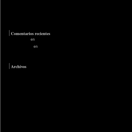
Astillas en la piel
La suerte del enano
El peor de los tiempos
Comentarios recientes
RodgerKer
en
Un tipo normal
HaroldNoind
en
Un tipo
normal
Archivos
agosto 2023
septiembre 2022
septiembre 2021
noviembre 2020
diciembre 2017
noviembre 2017
agosto 2017
junio 2017
octubre 2016