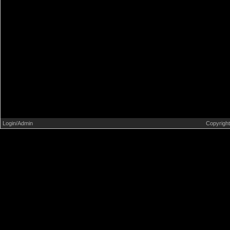
Deportes
Entrevistas
Literatura
Música
Ni puta idea de fútbol
Noticias
Opiniones y reflexiones
Login/Admin
Copyrigh