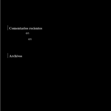
Astillas en la piel
La suerte del enano
El peor de los tiempos
Comentarios recientes
RodgerKer
en
Un tipo normal
HaroldNoind
en
Un tipo
normal
Archivos
agosto 2023
septiembre 2022
septiembre 2021
noviembre 2020
diciembre 2017
noviembre 2017
agosto 2017
junio 2017
octubre 2016