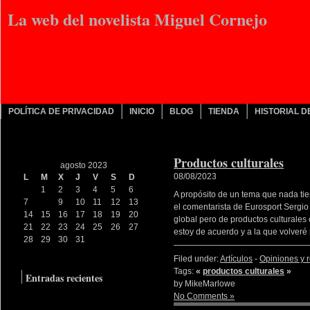
La web del novelista Miguel Cornejo
POLÍTICA DE PRIVACIDAD
INICIO
BLOG
TIENDA
HISTORIAL 
Productos culturales
agosto 2023
08/08/2023
L
M
X
J
V
S
D
1
2
3
4
5
6
A propósito de un tema que nada tie
7
8
9
10
11
12
13
el comentarista de Eurosport Sergio
14
15
16
17
18
19
20
global pero de productos culturales 
21
22
23
24
25
26
27
estoy de acuerdo y a la que volveré
28
29
30
31
« Sep
Filed under:
Artículos
-
Opiniones y r
Tags:
«
productos culturales
»
Entradas recientes
by MikeMarlowe
Productos culturales
No Comments »
Nos crecen los enanos