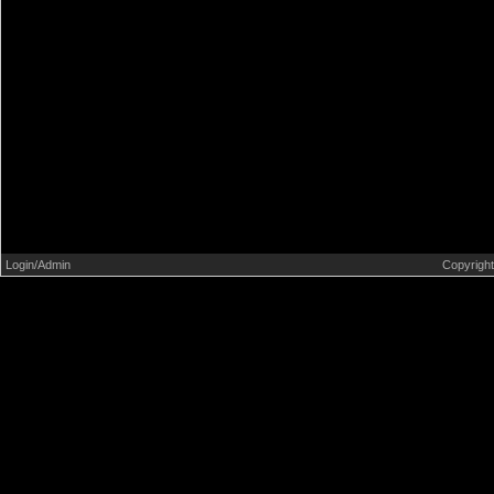
Deportes
Entrevistas
Literatura
Música
Ni puta idea de fútbol
Noticias
Opiniones y reflexiones
Login/Admin
Copyrigh