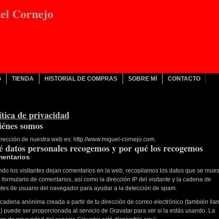
uel Cornejo
G
TIENDA
HISTORIAL DE COMPRAS
SOBRE MÍ
CONTACTO
ítica de privacidad
énes somos
irección de nuestra web es: http://www.miguel-cornejo.com.
 datos personales recogemos y por qué los recogemos
entarios
do los visitantes dejan comentarios en la web, recopilamos los datos que se mues
l formulario de comentarios, así como la dirección IP del visitante y la cadena de
tes de usuario del navegador para ayudar a la detección de spam.
cadena anónima creada a partir de tu dirección de correo electrónico (también ll
) puede ser proporcionada al servicio de Gravatar para ver si la estás usando. La