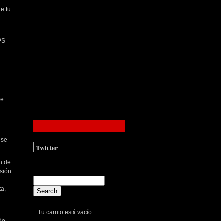
e tu
PS
ue
 se
Twitter
Tweets por el
n de
@ImmaManInBlack.
esión
ta,
Tu carrito está vacío.
de