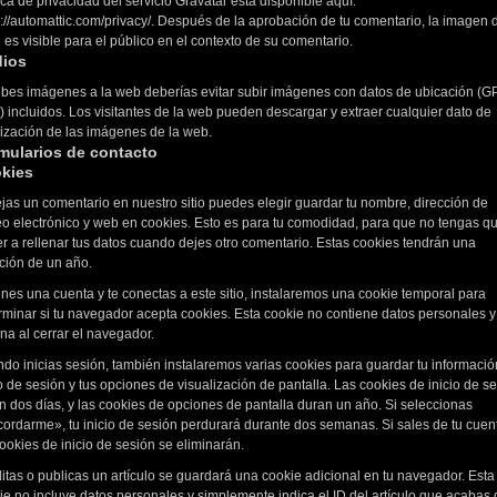
ica de privacidad del servicio Gravatar está disponible aquí:
s://automattic.com/privacy/. Después de la aprobación de tu comentario, la imagen d
l es visible para el público en el contexto de su comentario.
ios
ubes imágenes a la web deberías evitar subir imágenes con datos de ubicación (G
) incluidos. Los visitantes de la web pueden descargar y extraer cualquier dato de
lización de las imágenes de la web.
mularios de contacto
kies
ejas un comentario en nuestro sitio puedes elegir guardar tu nombre, dirección de
eo electrónico y web en cookies. Esto es para tu comodidad, para que no tengas q
er a rellenar tus datos cuando dejes otro comentario. Estas cookies tendrán una
ción de un año.
ienes una cuenta y te conectas a este sitio, instalaremos una cookie temporal para
rminar si tu navegador acepta cookies. Esta cookie no contiene datos personales y
ina al cerrar el navegador.
do inicias sesión, también instalaremos varias cookies para guardar tu informació
io de sesión y tus opciones de visualización de pantalla. Las cookies de inicio de s
n dos días, y las cookies de opciones de pantalla duran un año. Si seleccionas
ordarme», tu inicio de sesión perdurará durante dos semanas. Si sales de tu cuen
cookies de inicio de sesión se eliminarán.
ditas o publicas un artículo se guardará una cookie adicional en tu navegador. Esta
ie no incluye datos personales y simplemente indica el ID del artículo que acabas 