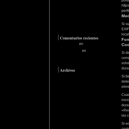
polít
Nos crecen los enanos
http
perfi
Astillas en la piel
Med
La suerte del enano
Si s
El peor de los tiempos
EXIF
loca
Comentarios recientes
For
RodgerKer
en
Un tipo normal
Coo
HaroldNoind
en
Un tipo
Si d
normal
corr
volv
dura
Archivos
agosto 2023
Si t
dete
septiembre 2022
elim
septiembre 2021
Cuan
noviembre 2020
inic
diciembre 2017
dura
«Rec
noviembre 2017
las 
agosto 2017
Si e
junio 2017
cook