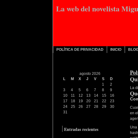
La web del novelista Mig
POLÍTICA DE PRIVACIDAD
INICIO
BLO
Pol
agosto 2026
Qui
L
M
X
J
V
S
D
1
2
La d
3
4
5
6
7
8
9
Qué
10
11
12
13
14
15
16
Com
17
18
19
20
21
22
23
24
25
26
27
28
29
30
Cuan
31
en e
« Ago
agen
Una 
Entradas recientes
hash
Productos culturales